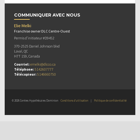
COMMUNIQUER AVEC NOUS
Elie Melki
Franchise owner DLC Centre-Ouest
Permis d’initiateur #D9452
370-2525 Daniel Johnson blvd
Laval, QC
H7T 1S9, Canada
Courriel:
emelki@dlcco.ca
Téléphone:
5142607777
Télécopieur:
5146660750
© 2026 Centres Hypothécaires Dominion
Conditions d’utilisation
|
Politique de confidentialité